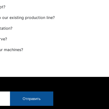
pt?
 our existing production line?
zation?
rve?
ur machines?
Отправить