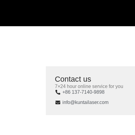
Contact us
7×24 hour online service for you
+86 137-7140-9898
info@kuntailaser.com