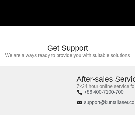
Get Support
We are always ready to provide you with suitable solutions
After-sales Servi
7×24 hour online service fo
+86 400-7100-700
support@kuntailaser.c