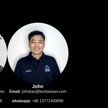
John
com
Email:
johnbao@kuntailaser.com
96
whatsapp:
+86 13771409898