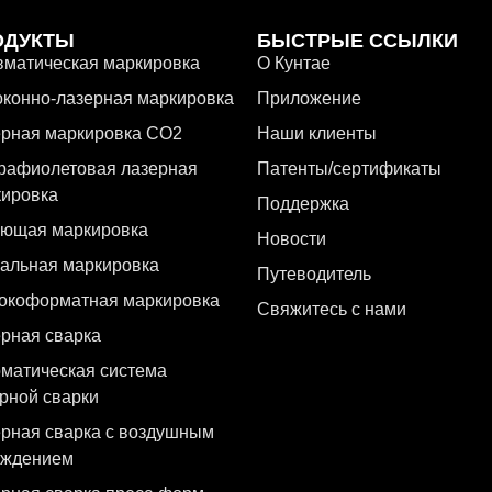
ОДУКТЫ
БЫСТРЫЕ ССЫЛКИ
матическая маркировка
О Кунтае
конно-лазерная маркировка
Приложение
ерная маркировка CO2
Наши клиенты
рафиолетовая лазерная
Патенты/сертификаты
кировка
Поддержка
ающая маркировка
Новости
альная маркировка
Путеводитель
окоформатная маркировка
Свяжитесь с нами
рная сварка
матическая система
рной сварки
рная сварка с воздушным
аждением