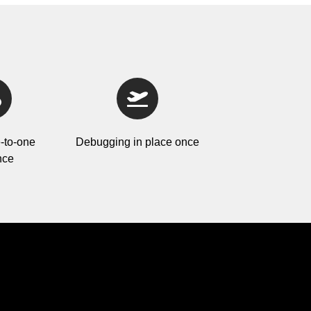
-to-one
Debugging in place once
nce