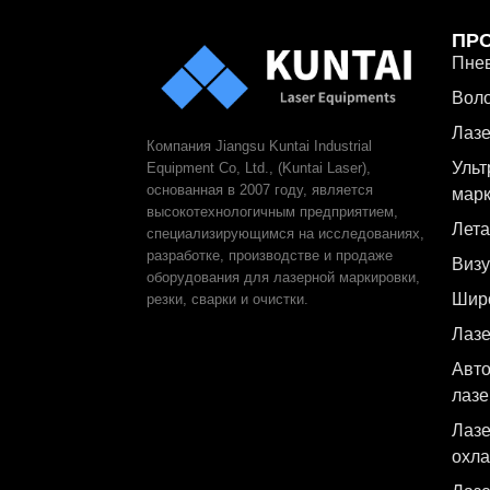
ПР
Пнев
Воло
Лаз
Компания Jiangsu Kuntai Industrial
Ульт
Equipment Co, Ltd., (Kuntai Laser),
основанная в 2007 году, является
мар
высокотехнологичным предприятием,
Лет
специализирующимся на исследованиях,
разработке, производстве и продаже
Визу
оборудования для лазерной маркировки,
Шир
резки, сварки и очистки.
Лазе
Авто
лазе
Лазе
охл