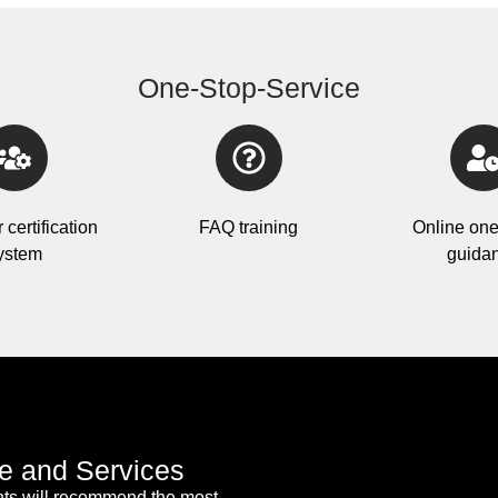
One-Stop-Service
certification
FAQ training
Online one
ystem
guida
e and Services
ants will recommend the most