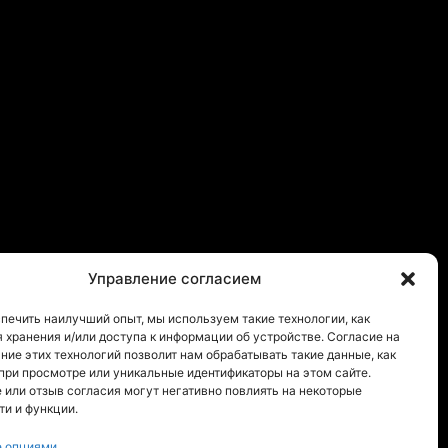
Управление согласием
печить наилучший опыт, мы используем такие технологии, как
ля хранения и/или доступа к информации об устройстве. Согласие на
ние этих технологий позволит нам обрабатывать такие данные, как
при просмотре или уникальные идентификаторы на этом сайте.
 или отзыв согласия могут негативно повлиять на некоторые
и и функции.
е опциями