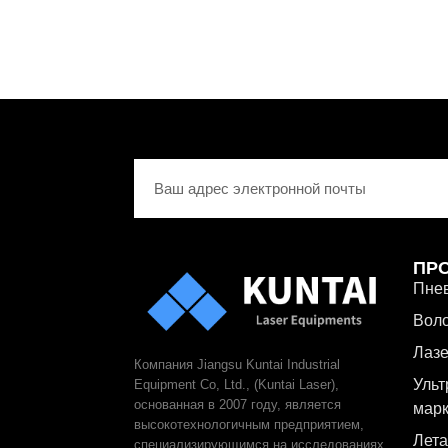
ПР
Пнев
Воло
Лаз
Компания Jiangsu Kuntai Industrial
Ульт
Equipment Co, Ltd., (Kuntai Laser),
основанная в 2007 году, является
мар
высокотехнологичным предприятием,
Лет
специализирующимся на исследованиях,