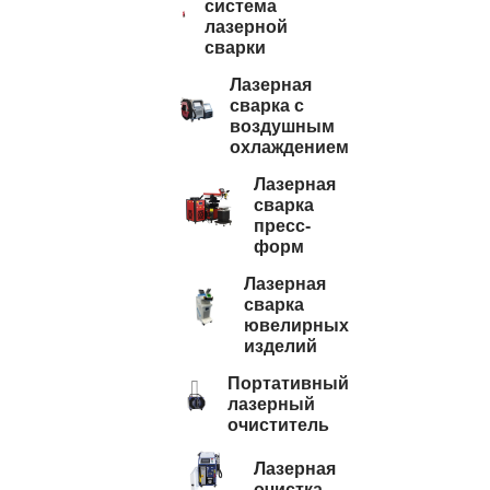
система
лазерной
сварки
Лазерная
сварка с
воздушным
охлаждением
Лазерная
сварка
пресс-
форм
Лазерная
сварка
ювелирных
изделий
Портативный
лазерный
очиститель
Лазерная
очистка