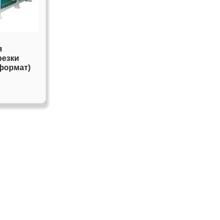
я
резки
формат)