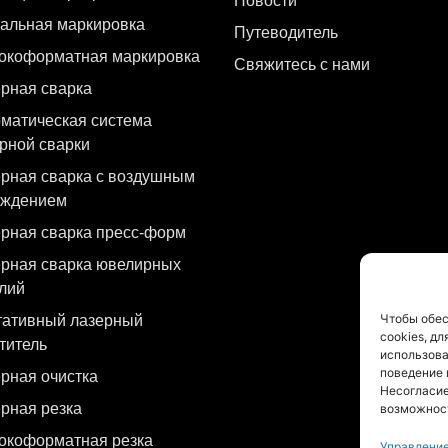
Новости
альная маркировка
Путеводитель
окоформатная маркировка
Свяжитесь с нами
рная сварка
матическая система
рной сварки
рная сварка с воздушным
аждением
рная сварка пресс-форм
рная сварка ювелирных
лий
Чтобы обес
тативный лазерный
cookies, д
титель
использова
поведение 
рная очистка
Несогласие
рная резка
возможност
окоформатная резка
Управлени