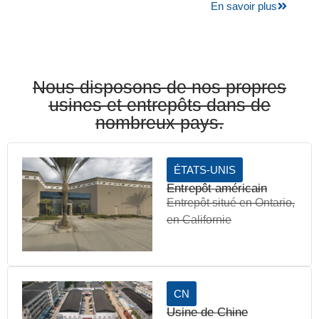
En savoir plus
Nous disposons de nos propres
usines et entrepôts dans de
nombreux pays.
ÉTATS-UNIS
Entrepôt américain
Entrepôt situé en Ontario,
en Californie
CN
Usine de Chine