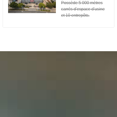
Possède 5 000 mètres
carrés d'espace d'usine
et 10 entrepôts.