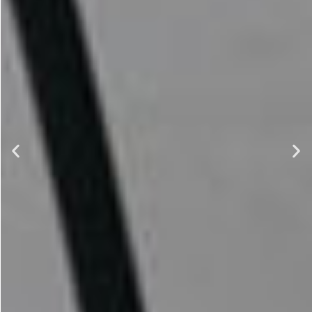
Fabricant de
machines
Plus de 18 ans
d'expérience
Des machines laser et des solutions
d'automatisation fiables pour les
fabricants du monde entier.
En savoir plus